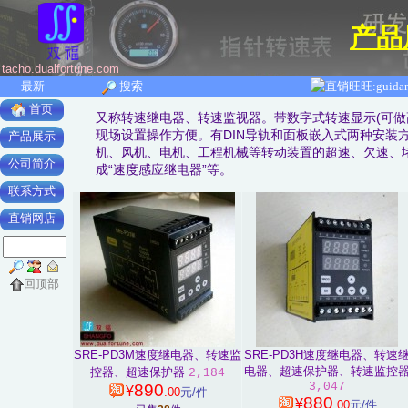
产品
tacho.dualfortune.com
最新
搜索
首页
又称转速继电器、转速监视器。带数字式转速显示(可做
现场设置操作方便。有DIN导轨和面板嵌入式两种安装
产品展示
机、风机、电机、工程机械等转动装置的超速、欠速、
公司简介
成“速度感应继电器”等。
联系方式
直销网店
回顶部
SRE-PD3M速度继电器、转速监
SRE-PD3H速度继电器、转速
电器、超速保护器、转速监控
控器、超速保护器
2,184
3,047
890
¥
.00
元/件
880
¥
.00
元/件