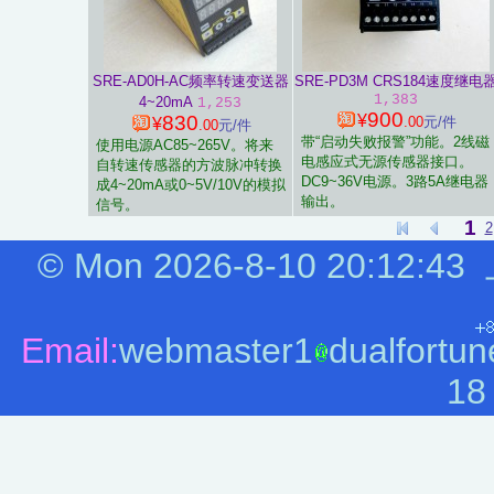
SRE-AD0H-AC频率转速变送器
SRE-PD3M CRS184速度继电
1,383
4~20mA
1,253
900
830
¥
.00
元/件
¥
.00
元/件
带“启动失败报警”功能。2线磁
使用电源AC85~265V。将来
电感应式无源传感器接口。
自转速传感器的方波脉冲转换
DC9~36V电源。3路5A继电器
成4~20mA或0~5V/10V的模拟
输出。
信号。
1
2
©
Mon 2026-8-10
20:12:44
Email:
webmaster1
dualfortun
18