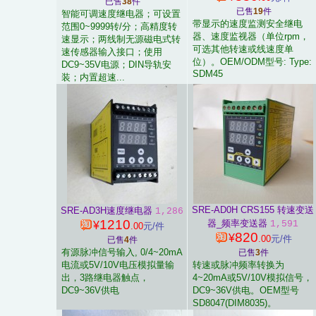
已售
38
件
已售
19
件
智能可调速度继电器；可设置
带显示的速度监测安全继电
范围0~9999转/分；高精度转
器、速度监视器（单位rpm，
速显示；两线制无源磁电式转
可选其他转速或线速度单
速传感器输入接口；使用
位）。OEM/ODM型号: Type:
DC9~35V电源；DIN导轨安
SDM45
装；内置超速...
SRE-AD0H CRS155 转速变送
SRE-AD3H速度继电器
1,286
1210
器_频率变送器
1,591
¥
.00
元/件
820
¥
.00
元/件
已售
4
件
有源脉冲信号输入, 0/4~20mA
已售
3
件
电流或5V/10V电压模拟量输
转速或脉冲频率转换为
出，3路继电器触点，
4~20mA或5V/10V模拟信号，
DC9~36V供电
DC9~36V供电。OEM型号
SD8047(DIM8035)。