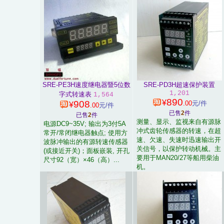
SRE-PE3H速度继电器暨5位数
SRE-PD3H超速保护装置
1,201
字式转速表
1,564
890
¥
908
.00
元/件
¥
.00
元/件
已售
2
件
已售
2
件
测量、显示、监视来自有源脉
电源DC9~35V; 输出为3付5A
冲式齿轮传感器的转速，在超
常开/常闭继电器触点; 使用方
速、欠速、失速时迅速输出开
波脉冲输出的有源转速传感器
关信号，以保护转动机械。主
(或接近开关)；面板嵌装, 开孔
要用于MAN20/27等船用柴油
尺寸92（宽）×46（高）...
机。